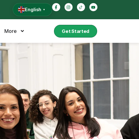
English
▼
More
Get Started