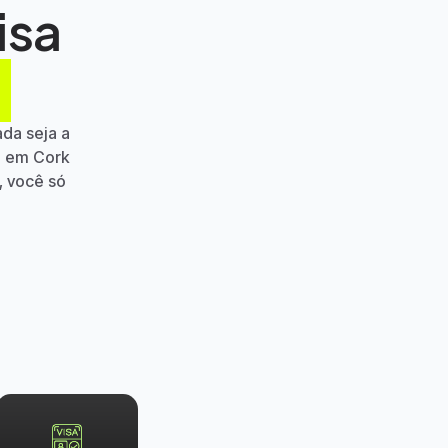
isa
a
da seja a
ia em
Cork
, você só