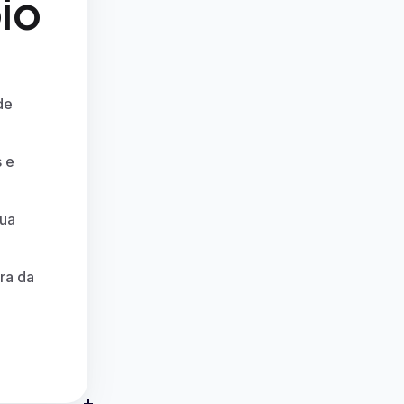
io
de
s e
sua
ora da