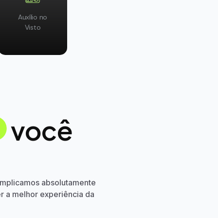
Auxílio no
Visto
você
complicamos absolutamente
er a melhor experiência da
: