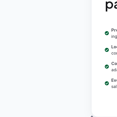
p
Pr
in
Lo
co
Co
ad
Ev
sal