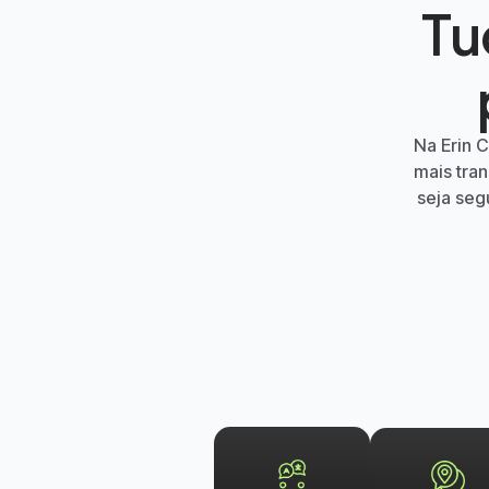
Tu
Na
Erin 
mais tra
seja seg