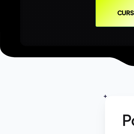
CURS
P