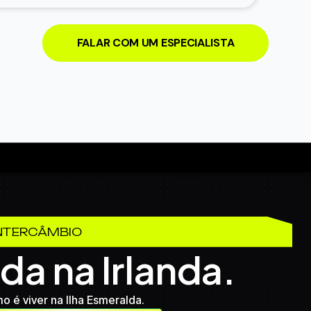
FALAR COM UM ESPECIALISTA
Mochilão
Pubs
Natureza
Inglês
Crescimento
Evolução
Global
F
NTERCÂMBIO
da na Irlanda.
ng
Trabalho
Carreira
Estudo
Fl
ragem
Futuro
Lembranças
Embarq
 é viver na Ilha Esmeralda.